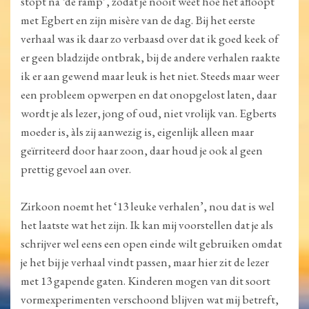
stopt na ‘de ramp’, zodat je nooit weet hoe het afloopt
met Egbert en zijn misère van de dag. Bij het eerste
verhaal was ik daar zo verbaasd over dat ik goed keek of
er geen bladzijde ontbrak, bij de andere verhalen raakte
ik er aan gewend maar leuk is het niet. Steeds maar weer
een probleem opwerpen en dat onopgelost laten, daar
wordt je als lezer, jong of oud, niet vrolijk van. Egberts
moeder is, àls zij aanwezig is, eigenlijk alleen maar
geïrriteerd door haar zoon, daar houd je ook al geen
prettig gevoel aan over.
Zirkoon noemt het ‘13 leuke verhalen’, nou dat is wel
het laatste wat het zijn. Ik kan mij voorstellen dat je als
schrijver wel eens een open einde wilt gebruiken omdat
je het bij je verhaal vindt passen, maar hier zit de lezer
met 13 gapende gaten. Kinderen mogen van dit soort
vormexperimenten verschoond blijven wat mij betreft,