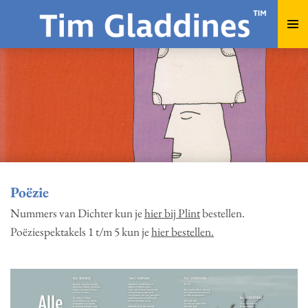
Ga
direct
naar
de
hoofdinhoud
Poëzie
Nummers van Dichter kun je
hier bij Plint
bestellen.
Poëziespektakels 1 t/m 5 kun je
hier bestellen.